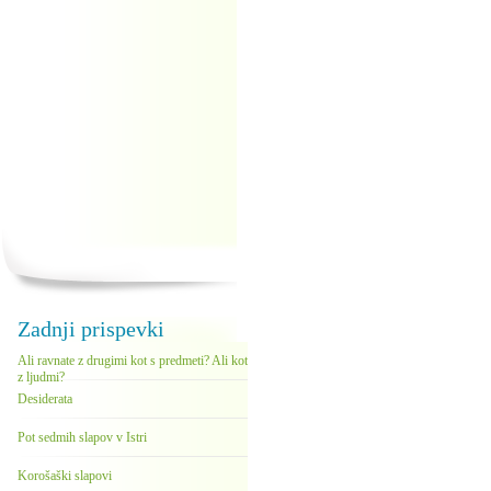
Zadnji prispevki
Ali ravnate z drugimi kot s predmeti? Ali kot
z ljudmi?
Desiderata
Pot sedmih slapov v Istri
Korošaški slapovi