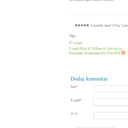
Currently rated 5.0 by 1 pe
Tags:
07 recepti
E-mail
|
Kick it!
|
DZone it!
|
del.icio.us
Permalink
|
Komentarji (0)
|
Post RSS
Dodaj komentar
Ime*
E-mail*
4+3=