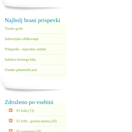
Najbolj brani prispevki
Visoke grede
Industrijsko oblikovanje
Pritepenke - tujerodne rastline
Izdelava lesenega loka
Oznake planinskih poti
Združeno po vsebini
01 hribi (73)
01 hribi - gorska narava (26)
02 potepanja (74)