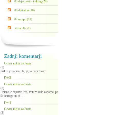
05 dejavnosti - treking (28)
06 digitalno (10)
07 recepti (11)
50 za 50 (51)
Zadnji komentarji
Ocvrte miške za Pusta
(3)
piskec je napisal: Ja, ja, to mi je všeč!
[Več]
Ocvrte miške za Pusta
(3)
Helena je napisal: Evo, tretji vikend zapored, pa
še četrtega ste si ...
[Več]
Ocvrte miške za Pusta
(3)