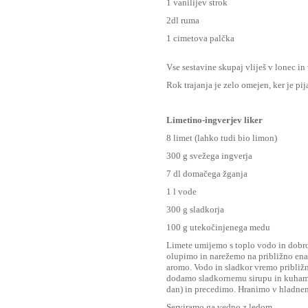
1 vanilijev strok
2dl ruma
1 cimetova palčka
Vse sestavine skupaj vliješ v lonec in 
Rok trajanja je zelo omejen, ker je pij
Limetino-ingverjev liker
8 limet (lahko tudi bio limon)
300 g svežega ingverja
7 dl domačega žganja
1 l vode
300 g sladkorja
100 g utekočinjenega medu
Limete umijemo s toplo vodo in dobro
olupimo in narežemo na približno enak
aromo. Vodo in sladkor vremo približn
dodamo sladkornemu sirupu in kuhamo 
dan) in precedimo. Hranimo v hladnem
Serviramo ga vedno z ledom.