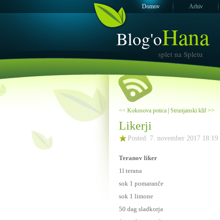
Domov
Arhiv
Hana
Blog'o
splet na Spletu
<< Kokosova potica
|
Strunjanski klif >>
Likerji
Posted: 7. november 2017 18:19
Teranov liker
1l terana
sok 1 pomaranče
sok 1 limone
50 dag sladkorja