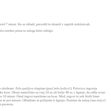
vreš 7 minut. Ko se ohladi, precediš in shraniš v zaprtih steklenicah.
ača izredno pitna in zaloga hitro izhlapi.
 obrišemo. Zelo pazljivo olupimo (pazi belo kožico!). Polovico ingverja
e kose. Oboje namočimo za vsaj 24 ur, ali bolje 48 ur, v žganje, da odda svojo
o 10 minut. Ostal ingver narežemo na kose. Med, ingver in sok štirih limet
še pol minute. Ohladimo in prilijemo k žganju. Pustimo da nekaj časa stoji (1
 prostoru.