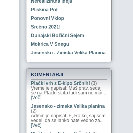
Nerealizirana Ideja
Pliskina Pot
Ponovni Vklop
Srečno 2021!
Dunajski Božični Sejem
Mokrica V Snegu
Jesensko - Zimska Velika Planina
KOMENTARJI
Plački vrh z E-kipo Srčnih!
(3)
Vreme je napisal: Maš prav, sedaj
še na Plački stolp tudi sam ne mor...
[Več]
Jesensko - zimska Velika planina
(2)
Admin je napisal: E, Rajko, saj sem
vedel, da se lahko nate vedno za...
[Več]