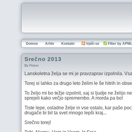
Domov
Arhiv
Kontakt
Vpiši se
Filter by APM
Srečno 2013
By
Piskec
Lanskoletna želja se mi je pravzaprav izpolnila. Vsa
Torej si lahko za drugo leto želim le še hitrih in o
To željo mi bo težje izpolnit, saj si ljudje ne želijo
sprejeli kako večjo spremembo. A morda pa bo!
Tiste lepe, osladne želje in vse ostalo, kar paše po
drugače bi bil ta svet mnogo lepši kraj...
Srečno torej!