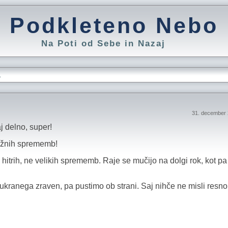
Podkleteno Nebo
Na Poti od Sebe in Nazaj
L
31. december 
j delno, super!
bsežnih sprememb!
 ne hitrih, ne velikih sprememb. Raje se mučijo na dolgi rok, kot pa
cukranega zraven, pa pustimo ob strani. Saj nihče ne misli resno