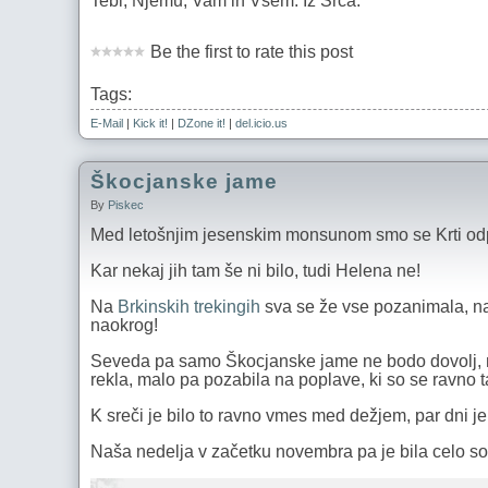
Tebi, Njemu, Vam in Vsem. Iz Srca.
Be the first to rate this post
Tags:
E-Mail
|
Kick it!
|
DZone it!
|
del.icio.us
Škocjanske jame
By
Piskec
Med letošnjim jesenskim monsunom smo se Krti odp
Kar nekaj jih tam še ni bilo, tudi Helena ne!
Na
Brkinskih
trekingih
sva se že vse pozanimala, naš
naokrog!
Seveda pa samo Škocjanske jame ne bodo dovolj, ma
rekla, malo pa pozabila na poplave, ki so se ravno t
K sreči je bilo to ravno vmes med dežjem, par dni je 
Naša nedelja v začetku novembra pa je bila celo so