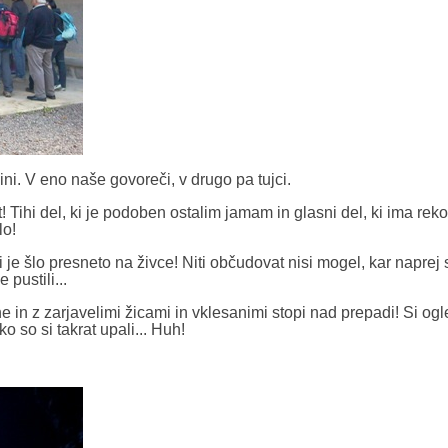
ini. V eno naše govoreči, v drugo pa tujci.
t! Tihi del, ki je podoben ostalim jamam in glasni del, ki ima re
lo!
mi je šlo presneto na živce! Niti občudovat nisi mogel, kar naprej
 pustili...
ne in z zarjavelimi žicami in vklesanimi stopi nad prepadi! Si og
ko so si takrat upali... Huh!