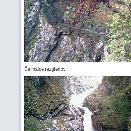
Še malce razgledov