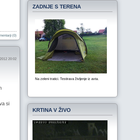
ZADNJE S TERENA
entarji (0)
2012 20:02
m
va si
KRTINA V ŽIVO