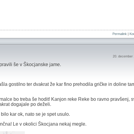
Permalink
|
Kom
20. december 
ravili še v Škocjanske jame.
la gostilno ter dvakrat že kar fino prehodila gričke in doline ta
lce bo treba še hodit! Kanjon reke Reke bo ravno pravšenj, s
akrat dogajale po deželi.
bilo kar ok, nato se je spet usulo.
nčna! Le v okolici Škocjana nekaj megle.