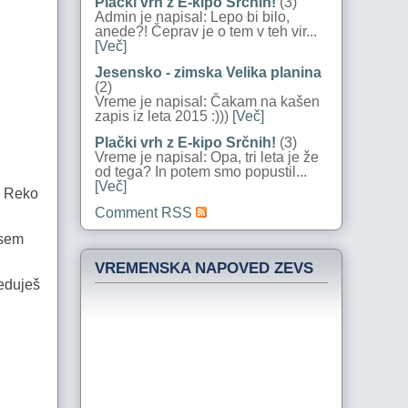
Plački vrh z E-kipo Srčnih!
(3)
Admin je napisal: Lepo bi bilo,
anede?! Čeprav je o tem v teh vir...
[Več]
Jesensko - zimska Velika planina
(2)
Vreme je napisal: Čakam na kašen
zapis iz leta 2015 :)))
[Več]
Plački vrh z E-kipo Srčnih!
(3)
Vreme je napisal: Opa, tri leta je že
od tega? In potem smo popustil...
[Več]
ko Reko
Comment RSS
 sem
VREMENSKA NAPOVED ZEVS
leduješ