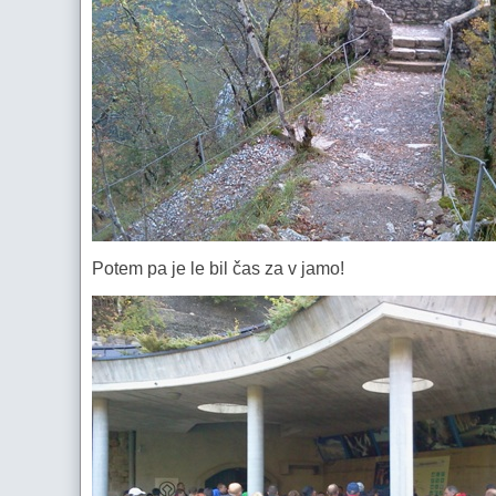
Potem pa je le bil čas za v jamo!