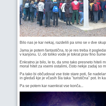
Bilo nas je kar nekaj, razdelili pa smo se v dve skup
Jama je potem fantastična, to je res treba it pogleda
v kanjonu. U, ob toliko vode je tokrat prav fino šume
Enkratno je bilo, le to, da smo tako presneto hiteli 
moral hitet za vsemi ostalimi, čisto nekje zadaj so me
Pa tako bi občudoval vse tiste stare poti, še nadela
in gledaš kje je včasih šla taka "turistična" pot. In ka
Pa se potem kar naenkrat vse konča...